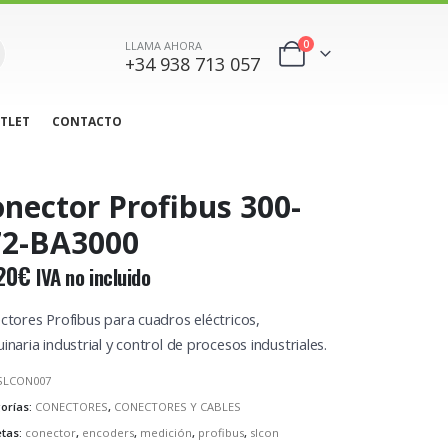
0
LLAMA AHORA
+34 938 713 057
TLET
CONTACTO
nector Profibus 300-
72-BA3000
20
€
IVA no incluido
ctores Profibus para cuadros eléctricos,
naria industrial y control de procesos industriales.
SLCON007
orías:
CONECTORES
,
CONECTORES Y CABLES
etas:
conector
,
encoders
,
medición
,
profibus
,
slcon