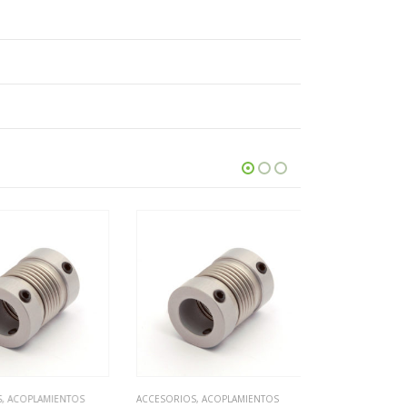
SIN EX
,
ACOPLAMIENTOS
ACCESORIOS
,
ACOPLAMIENTOS
ACCESORIOS
,
AC