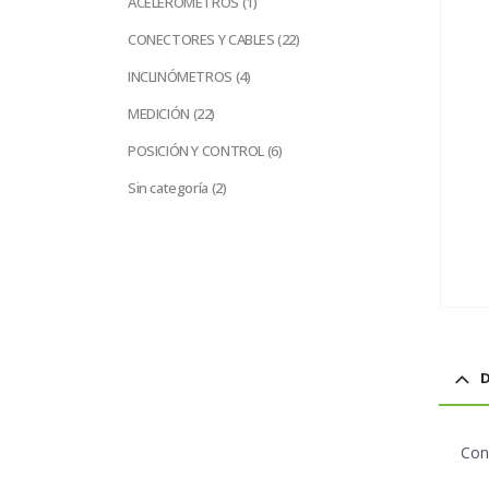
ACELERÓMETROS
1
producto
22
CONECTORES Y CABLES
22
productos
4
INCLINÓMETROS
4
productos
22
MEDICIÓN
22
productos
6
POSICIÓN Y CONTROL
6
productos
2
Sin categoría
2
productos
D
Cone