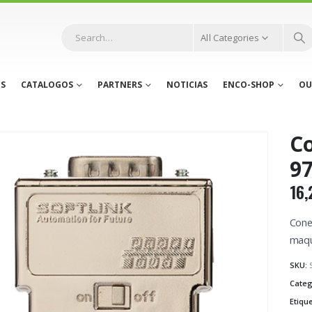
All Categories
S
CATALOGOS
PARTNERS
NOTICIAS
ENCO-SHOP
OU
Co
9
16,
Cone
maqui
SKU:
Categ
Etiqu