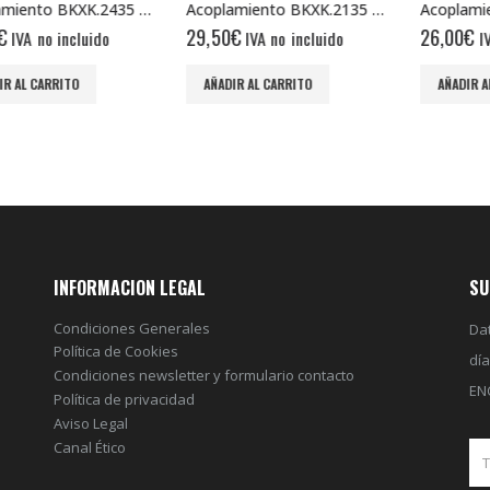
Acoplamiento BKXK.2435 10/10
Acoplamiento BKXK.2135 8/10
€
29,50
€
26,00
€
IVA no incluido
IVA no incluido
IV
R AL CARRITO
AÑADIR AL CARRITO
AÑADIR A
INFORMACION LEGAL
SU
Condiciones Generales
Dat
Política de Cookies
dí
Condiciones newsletter y formulario contacto
EN
Política de privacidad
Aviso Legal
Canal Ético