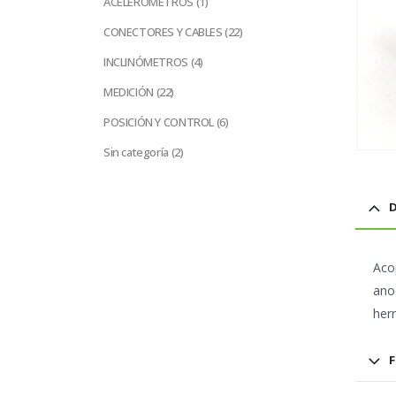
ACELERÓMETROS
1
producto
22
CONECTORES Y CABLES
22
productos
4
INCLINÓMETROS
4
productos
22
MEDICIÓN
22
productos
6
POSICIÓN Y CONTROL
6
productos
2
Sin categoría
2
productos
D
Aco
ano
her
F