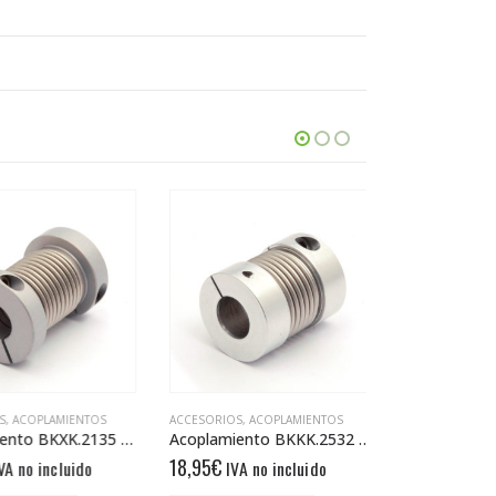
,
ACOPLAMIENTOS
ACCESORIOS
,
ACOPLAMIENTOS
ACCESORIOS
,
AC
Acoplamiento BKXK.2135 6/6
Acoplamiento BKKK.2532 8/10
18,95
€
27,55
€
A no incluido
IVA no incluido
IVA n