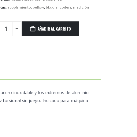
etas:
acoplamiento
,
bellow
,
bkxk
,
encoders
,
medición
AÑADIR AL CARRITO
e acero inoxidable y los extremos de aluminio
z torsional sin juego. Indicado para máquina