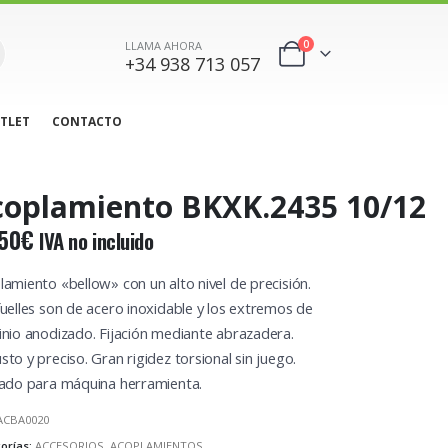
0
LLAMA AHORA
+34 938 713 057
TLET
CONTACTO
coplamiento BKXK.2435 10/12
50
€
IVA no incluido
lamiento «bellow» con un alto nivel de precisión.
fuelles son de acero inoxidable y los extremos de
inio anodizado. Fijación mediante abrazadera.
to y preciso. Gran rigidez torsional sin juego.
cado para máquina herramienta.
ACBA0020
orías:
ACCESORIOS
,
ACOPLAMIENTOS