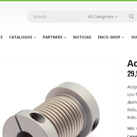
All Categories
S
CATALOGOS
PARTNERS
NOTICIAS
ENCO-SHOP
OU
A
29,
Acop
Los 
alum
Robus
Indi
SKU:
Categ