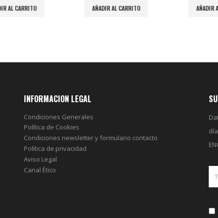
R AL CARRITO
AÑADIR AL CARRITO
AÑADIR A
INFORMACION LEGAL
SU
Condiciones Generales
Dat
Política de Cookies
dí
Condiciones newsletter y formulario contacto
EN
Política de privacidad
Aviso Legal
Canal Ético