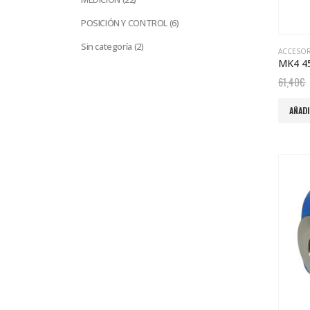
productos
6
POSICIÓN Y CONTROL
6
productos
2
Sin categoría
2
ACCESO
productos
61,40
€
AÑADI