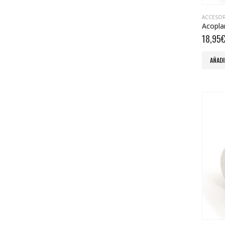
ACCESO
Acopla
18,95
AÑADI