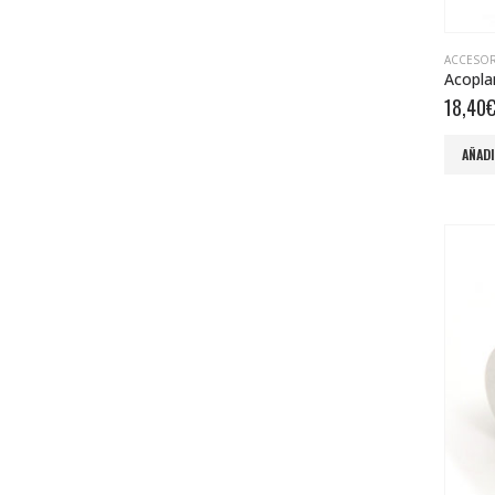
ACCESO
Acopla
18,40
AÑADI