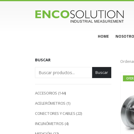
HOME
NOSOTRO
BUSCAR
Ordenar
Buscar
OFER
144
ACCESORIOS
144
productos
1
ACELERÓMETROS
1
producto
22
CONECTORES Y CABLES
22
productos
4
INCLINÓMETROS
4
productos
22
MEDICIÓN
22