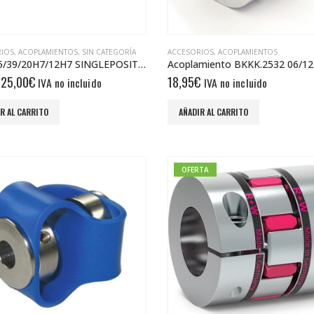
RIOS
,
ACOPLAMIENTOS
,
SIN CATEGORÍA
ACCESORIOS
,
ACOPLAMIENTOS
MK4 45/39/20H7/12H7 SINGLEPOSITION
Acoplamiento BKKK.2532 06/12
El
El
25,00
€
18,95
€
IVA no incluido
IVA no incluido
precio
precio
original
actual
R AL CARRITO
AÑADIR AL CARRITO
era:
es:
61,40€.
25,00€.
OFERTA