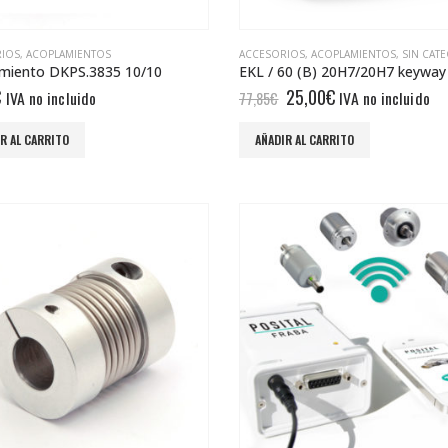
RIOS
,
ACOPLAMIENTOS
ACCESORIOS
,
ACOPLAMIENTOS
,
SIN CAT
miento DKPS.3835 10/10
El
El
€
25,00
€
IVA no incluido
IVA no incluido
77,85
€
precio
precio
original
actual
R AL CARRITO
AÑADIR AL CARRITO
era:
es:
77,85€.
25,00€.