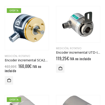
OFERTA
MEDICIÓN
,
ROTATIVO
Encoder incremental UTD-IPH00-XXXXX-VCA0-PR8
MEDICIÓN
,
ROTATIVO
119,25
€
IVA no incluido
Encoder incremental SCA24-5000-D-04-09-65-01-S-00
El
El
160,00
€
IVA no
402,00
€
precio
precio
incluido
original
actual
era:
es:
402,00€.
160,00€.
OFERTA