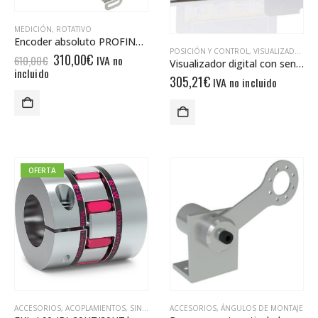
MEDICIÓN
,
ROTATIVO
Encoder absoluto PROFINET UCD-EIC1B-1413-HAS0-PRM
POSICIÓN Y CONTROL
,
VISUALIZADORES
El
El
310,00
€
IVA no
610,00
€
Visualizador digital con sensor IZ15E-001-4-03.0-0
precio
precio
incluido
305,21
€
IVA no incluido
original
actual
era:
es:
610,00€.
310,00€.
OFERTA
ACCESORIOS
,
ACOPLAMIENTOS
,
SIN CATEGORÍA
ACCESORIOS
,
ÁNGULOS DE MONTAJE