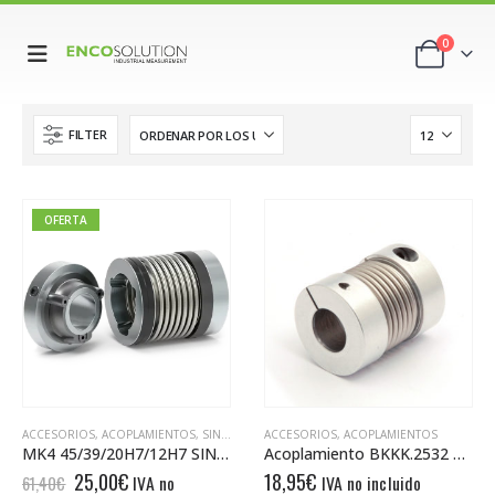
0
FILTER
OFERTA
ACCESORIOS
,
ACOPLAMIENTOS
,
SIN CATEGORÍA
ACCESORIOS
,
ACOPLAMIENTOS
MK4 45/39/20H7/12H7 SINGLEPOSITION
Acoplamiento BKKK.2532 06/12
El
El
25,00
€
18,95
€
IVA no
IVA no incluido
61,40
€