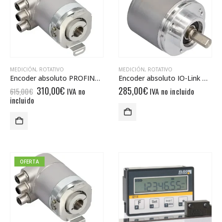
MEDICIÓN
,
ROTATIVO
MEDICIÓN
,
ROTATIVO
Encoder absoluto PROFINET UCD-EIC1B-1413-HGS0-PRM
Encoder absoluto IO-Link UCD-LK00B-1516-L100-PAM
El
El
310,00
€
285,00
€
IVA no
IVA no incluido
615,00
€
precio
precio
incluido
original
actual
era:
es:
615,00€.
310,00€.
OFERTA