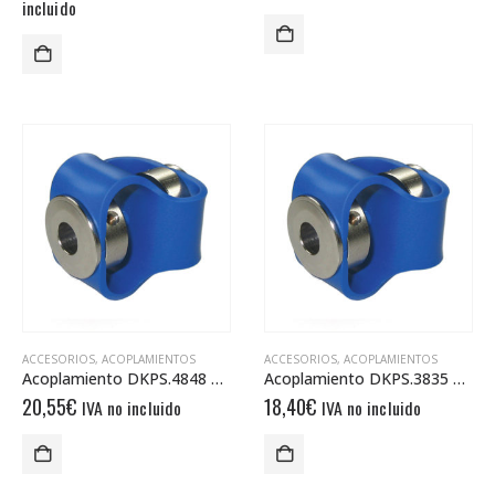
precio
precio
incluido
original
actual
era:
es:
61,40€.
25,00€.
ACCESORIOS
,
ACOPLAMIENTOS
ACCESORIOS
,
ACOPLAMIENTOS
Acoplamiento DKPS.4848 08/08
Acoplamiento DKPS.3835 10/10
20,55
€
18,40
€
IVA no incluido
IVA no incluido