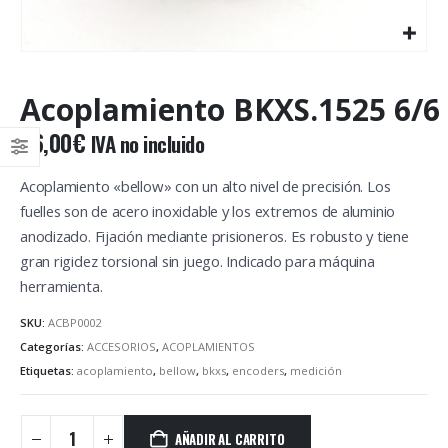
Acoplamiento BKXS.1525 6/6
26,00
€
IVA no incluido
Acoplamiento «bellow» con un alto nivel de precisión. Los
fuelles son de acero inoxidable y los extremos de aluminio
anodizado. Fijación mediante prisioneros. Es robusto y tiene
gran rigidez torsional sin juego. Indicado para máquina
herramienta.
SKU:
ACBP0002
Categorías:
ACCESORIOS
,
ACOPLAMIENTOS
Etiquetas:
acoplamiento
,
bellow
,
bkxs
,
encoders
,
medición
AÑADIR AL CARRITO