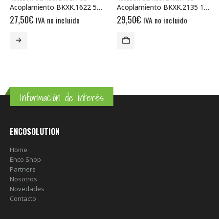
Acoplamiento BKXK.1622 5/5
Acoplamiento BKXK.2135 10/10
27,50
€
29,50
€
IVA no incluido
IVA no incluido
Información de interés
ENCOSOLUTION
Home
Enco Shop
Partners
Nosotros
Novedades
Contacto