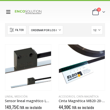
0
FILTER
LINEAL
,
MEDICIÓN
ACCESORIOS
,
CINTA MAGNÉTICA
Sensor lineal magnético LMIX2-000-05.0-1-00
Cinta Magnética MB20-20-10-1-R
149,75
€
44,90
€
IVA no incluido
IVA no incluido