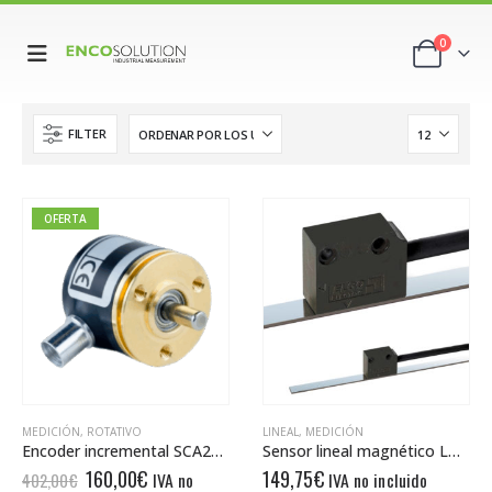
0
FILTER
OFERTA
MEDICIÓN
,
ROTATIVO
LINEAL
,
MEDICIÓN
Encoder incremental SCA24-5000-D-04-09-65-01-S-00
Sensor lineal magnético LMIX2-000-05.0-1-00
El
El
160,00
€
149,75
€
IVA no
IVA no incluido
402,00
€