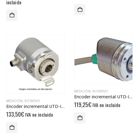
precio
precio
incluido
original
actual
era:
es:
402,00€.
160,00€.
MEDICIÓN
,
ROTATIVO
Encoder incremental UTD-IPH00-XXXXX-R060-2TW
MEDICIÓN
,
ROTATIVO
119,25
€
IVA no incluido
Encoder incremental UTD-IPT00-XXXXX-HGT0-PRQ
133,50
€
IVA no incluido