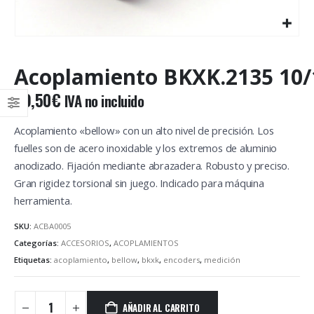
Acoplamiento BKXK.2135 10/
29,50
€
IVA no incluido
Acoplamiento «bellow» con un alto nivel de precisión. Los
fuelles son de acero inoxidable y los extremos de aluminio
anodizado. Fijación mediante abrazadera. Robusto y preciso.
Gran rigidez torsional sin juego. Indicado para máquina
herramienta.
SKU:
ACBA0005
Categorías:
ACCESORIOS
,
ACOPLAMIENTOS
Etiquetas:
acoplamiento
,
bellow
,
bkxk
,
encoders
,
medición
AÑADIR AL CARRITO