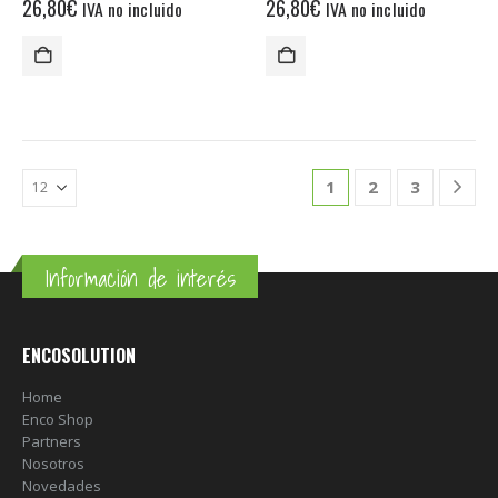
26,80
€
26,80
€
IVA no incluido
IVA no incluido
1
2
3
Información de interés
ENCOSOLUTION
Home
Enco Shop
Partners
Nosotros
Novedades