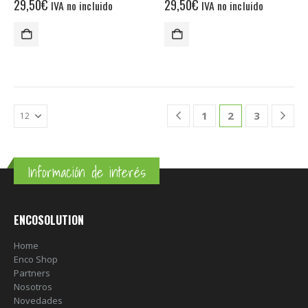
29,50
€
29,50
€
IVA no incluido
IVA no incluido
1
2
3
Información de interés
ENCOSOLUTION
Home
Enco Shop
Partners
Nosotros
Novedades