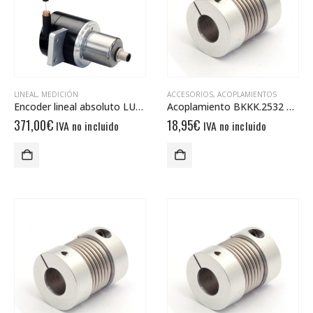
LINEAL
,
MEDICIÓN
ACCESORIOS
,
ACOPLAMIENTOS
Encoder lineal absoluto LU0-CA01B-1212-2P00-PAM
Acoplamiento BKKK.2532 11/11
371,00
€
18,95
€
IVA no incluido
IVA no incluido