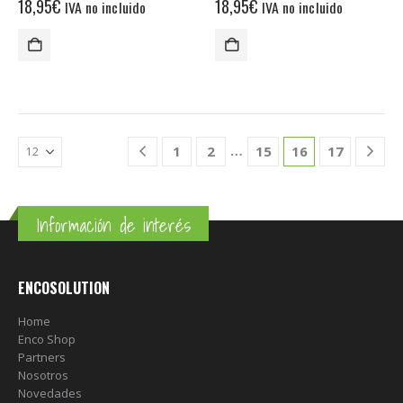
18,95
€
18,95
€
IVA no incluido
IVA no incluido
…
1
2
15
16
17
Información de interés
ENCOSOLUTION
Home
Enco Shop
Partners
Nosotros
Novedades