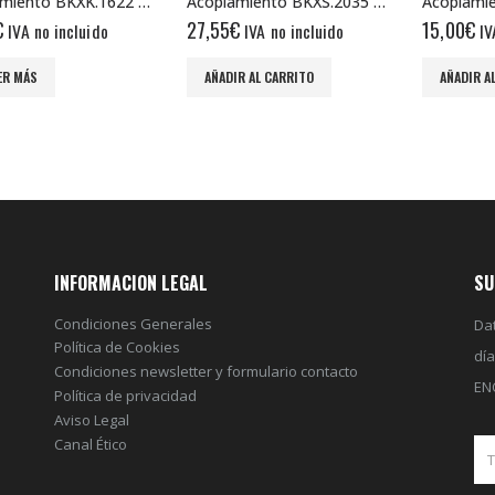
Acoplamiento BKXS.2035 4/6
Acoplamiento BKXS.1520 3/3
€
15,00
€
26,00
€
IVA no incluido
IVA no incluido
IV
R AL CARRITO
AÑADIR AL CARRITO
AÑADIR A
INFORMACION LEGAL
SU
Condiciones Generales
Dat
Política de Cookies
dí
Condiciones newsletter y formulario contacto
EN
Política de privacidad
Aviso Legal
Canal Ético