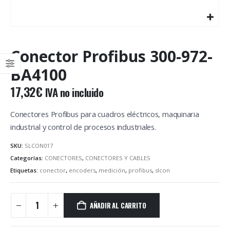
Conector Profibus 300-972-
BA4100
17,32
€
IVA no incluido
Conectores Profibus para cuadros eléctricos, maquinaria
industrial y control de procesos industriales.
SKU:
SLCON017
Categorías:
CONECTORES
,
CONECTORES Y CABLES
Etiquetas:
conector
,
encoders
,
medición
,
profibus
,
slcon
AÑADIR AL CARRITO