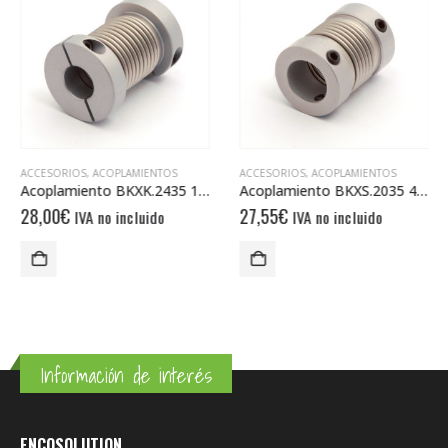
ACCESORIOS
,
ACOPLAMIENTOS
ACCESORIOS
,
ACOPLAMIENTOS
Acoplamiento BKXK.2435 10/10
Acoplamiento BKXS.2035 4/6
28,00
€
27,55
€
IVA no incluido
IVA no incluido
Información de interés
ENCOSOLUTION