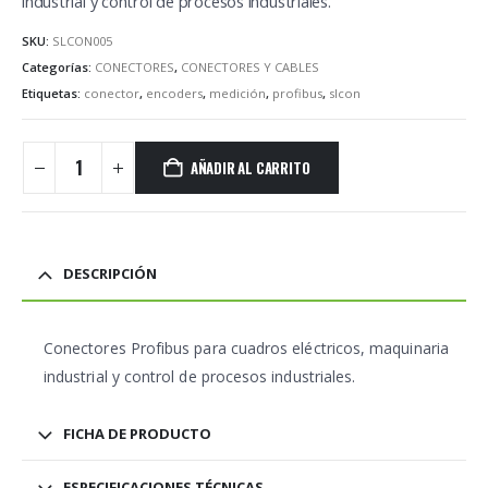
industrial y control de procesos industriales.
SKU:
SLCON005
Categorías:
CONECTORES
,
CONECTORES Y CABLES
Etiquetas:
conector
,
encoders
,
medición
,
profibus
,
slcon
AÑADIR AL CARRITO
DESCRIPCIÓN
Conectores Profibus para cuadros eléctricos, maquinaria
industrial y control de procesos industriales.
FICHA DE PRODUCTO
ESPECIFICACIONES TÉCNICAS