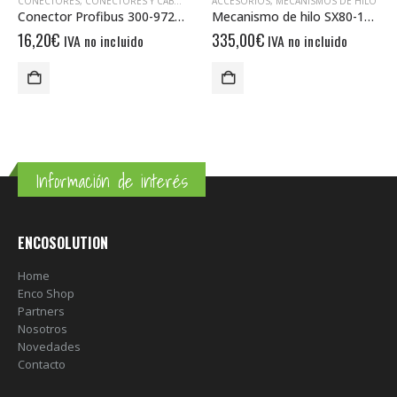
S
ACCESORIOS
,
MECANISMOS DE HILO
ACCESORIOS
,
ÁNGULOS DE MONTAJ
Conector Profibus 300-972-BB2000
Mecanismo de hilo SX80-1000-F58NK
Ángulo de soporte f
335,00
€
33,50
€
IVA no incluido
IVA no incluido
Información de interés
ENCOSOLUTION
Home
Enco Shop
Partners
Nosotros
Novedades
Contacto