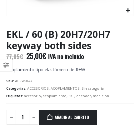
EKL / 60 (B) 20H7/20H7
keyway both sides
El
El
25,00
€
IVA no incluido
77,85
€
precio
precio
original
actual
Acoplamiento tipo elastómero de R+W
era:
es:
SKU:
ACRW0147
77,85€.
25,00€.
Categorías:
ACCESORIOS
,
ACOPLAMIENTOS
,
Sin categoría
Etiquetas:
accesorio
,
acoplamiento
,
EKL
,
encoder
,
medición
AÑADIR AL CARRITO