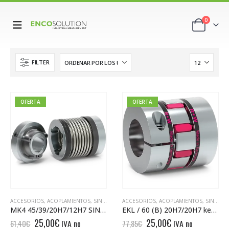
0
FILTER
OFERTA
OFERTA
ACCESORIOS
,
ACOPLAMIENTOS
,
SIN CATEGORÍA
ACCESORIOS
,
ACOPLAMIENTOS
,
SIN CATEGORÍA
MK4 45/39/20H7/12H7 SINGLEPOSITION
EKL / 60 (B) 20H7/20H7 keyway both sides
El
El
El
El
25,00
€
25,00
€
IVA no
IVA no
61,40
€
77,85
€