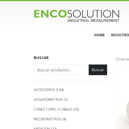
HOME
NOSOTRO
BUSCAR
Ordenar
Buscar
144
ACCESORIOS
144
productos
1
ACELERÓMETROS
1
producto
22
CONECTORES Y CABLES
22
productos
4
INCLINÓMETROS
4
productos
22
MEDICIÓN
22