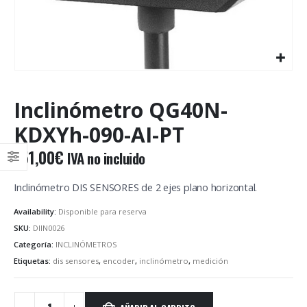
Inclinómetro QG40N-
KDXYh-090-AI-PT
151,00
€
IVA no incluido
Inclinómetro DIS SENSORES de 2 ejes plano horizontal.
Availability:
Disponible para reserva
SKU:
DIIN0026
Categoría:
INCLINÓMETROS
Etiquetas:
dis sensores
,
encoder
,
inclinómetro
,
medición