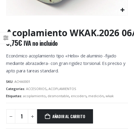
Acoplamiento WKAK.2026 06
9,75
€
IVA no incluido
Económico acoplamiento tipo «Helix» de aluminio -fijado
mediante abrazadera- con gran rigidez torsional. Es preciso y
apto para tareas standard.
SKU:
ACHA0001
Categorías:
ACCESORIOS
,
ACOPLAMIENTOS
Etiquetas:
acoplamiento
,
desmontable
,
encoders
,
medición
,
wkak
AÑADIR AL CARRITO