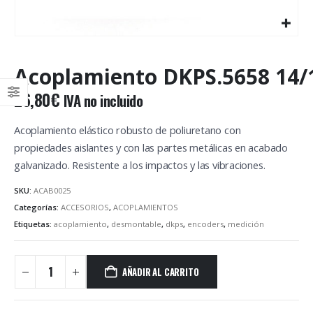
Acoplamiento DKPS.5658 14/
26,80
€
IVA no incluido
Acoplamiento elástico robusto de poliuretano con
propiedades aislantes y con las partes metálicas en acabado
galvanizado. Resistente a los impactos y las vibraciones.
SKU:
ACAB0025
Categorías:
ACCESORIOS
,
ACOPLAMIENTOS
Etiquetas:
acoplamiento
,
desmontable
,
dkps
,
encoders
,
medición
AÑADIR AL CARRITO