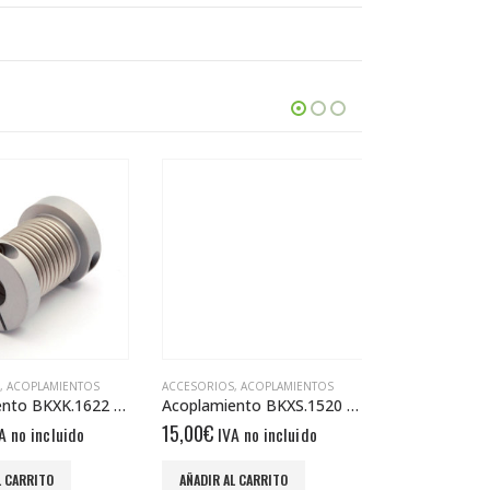
,
ACOPLAMIENTOS
ACCESORIOS
,
ACOPLAMIENTOS
ACCESORIOS
,
AC
Acoplamiento BKXK.1622 4/4
Acoplamiento BKXS.1520 3/3
15,00
€
18,95
€
A no incluido
IVA no incluido
IVA n
L CARRITO
AÑADIR AL CARRITO
AÑADIR AL CA