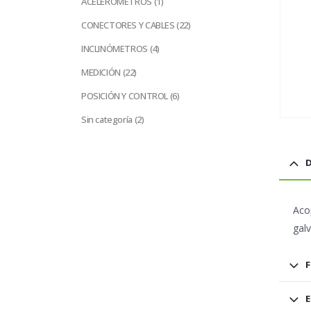
ACELERÓMETROS
1
producto
22
CONECTORES Y CABLES
22
productos
4
INCLINÓMETROS
4
productos
22
MEDICIÓN
22
productos
6
POSICIÓN Y CONTROL
6
productos
2
Sin categoría
2
productos
D
Aco
galv
F
E