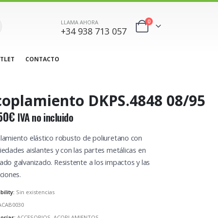
0
LLAMA AHORA
+34 938 713 057
TLET
CONTACTO
coplamiento DKPS.4848 08/95
50
€
IVA no incluido
lamiento elástico robusto de poliuretano con
iedades aislantes y con las partes metálicas en
ado galvanizado. Resistente a los impactos y las
ciones.
bility:
Sin existencias
ACAB0030
orías:
ACCESORIOS
,
ACOPLAMIENTOS