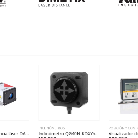
POSICIÓN Y CONTROL
,
VISUALIZADORES
MEDICIÓN
,
ROTAT
Inclinómetro QG40N-KDXYh-015-AI-PT5
Visualizador digital con sensor IZ15E-001-4-01.0-0