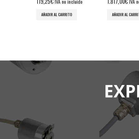
1.817,00
€
156,00
€
ncluido
IVA no incluido
IVA no 
O
AÑADIR AL CARRITO
AÑADIR AL CARR
EXP