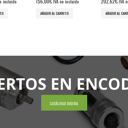
202,62
€
386,00
€
incluido
IVA no incluido
IVA n
ITO
AÑADIR AL CARRITO
AÑADIR AL CAR
ERTOS EN ENCO
CATÁLOGO DIGITAL