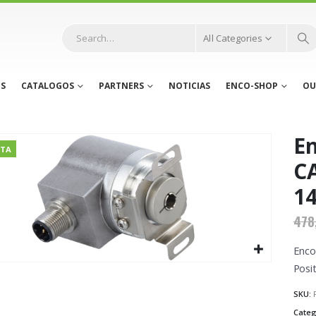
All Categories
S
CATALOGOS
PARTNERS
NOTICIAS
ENCO-SHOP
OU
En
RTA
C
1
478
Enco
Posit
SKU:
Categ