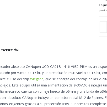
Etiqu
posita
ESCRIPCIÓN
ncoder absoluto CANopen UCD-CA01B-1416-V6S0-PRM
es un dispos
lución por vuelta de 16 bit y una resolución multivuelta de 14 bit, c
mite el uso del chip
Wiegand
, que se encarga del contaje de las vuel
plejos. Este equipo utiliza una alimentación de 9-30VDC e integra 
eño mecánico cuenta con un eje hueco de ø6mm y una brida de ø36
oder absoluto CANopen incluye un conector radial M12 de 5 pines. El
ornos exigentes gracias a su protección IP65. Si necesitas completar