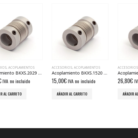
RIOS
,
ACOPLAMIENTOS
ACCESORIOS
,
ACOPLAMIENTOS
ACCESORIOS
Acoplamiento BKXS.2029 8/8
Acoplamiento BKXS.1520 3/3
€
15,00
€
26,80
€
IVA no incluido
IVA no incluido
IV
R AL CARRITO
AÑADIR AL CARRITO
AÑADIR A