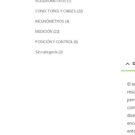
ACELERÓMETROS
1
producto
22
CONECTORES Y CABLES
22
productos
4
INCLINÓMETROS
4
productos
22
MEDICIÓN
22
productos
6
POSICIÓN Y CONTROL
6
productos
2
Sin categoría
2
productos
D
El
e
reso
per
com
dis
enc
ent