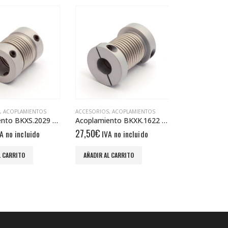
,
ACOPLAMIENTOS
ACCESORIOS
,
ACOPLAMIENTOS
ACCESORIOS
,
AC
Acoplamiento BKXS.2029 6/6
Acoplamiento BKXK.1622 6/6
27,50
€
28,00
€
A no incluido
IVA no incluido
IVA n
L CARRITO
AÑADIR AL CARRITO
AÑADIR AL CA