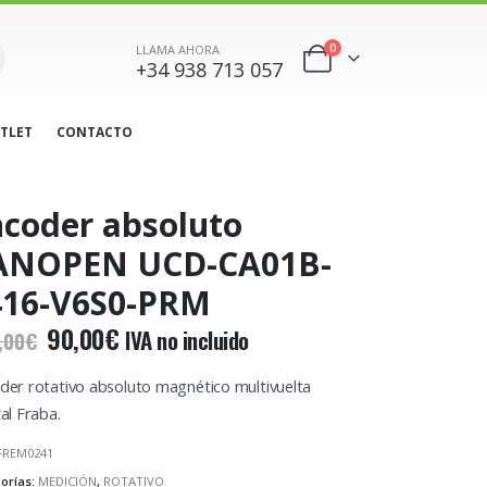
0
LLAMA AHORA
+34 938 713 057
TLET
CONTACTO
coder absoluto
ANOPEN UCD-CA01B-
416-V6S0-PRM
El
El
90,00
€
IVA no incluido
,00
€
precio
precio
original
actual
der rotativo absoluto magnético multivuelta
era:
es:
al Fraba.
478,00€.
90,00€.
FREM0241
orías:
MEDICIÓN
,
ROTATIVO