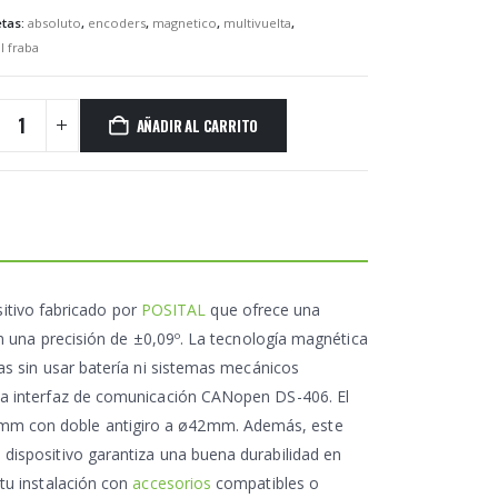
etas:
absoluto
,
encoders
,
magnetico
,
multivuelta
,
l fraba
AÑADIR AL CARRITO
itivo fabricado por
POSITAL
que ofrece una
on una precisión de ±0,09º. La tecnología magnética
tas sin usar batería ni sistemas mecánicos
una interfaz de comunicación CANopen DS-406. El
mm con doble antigiro a ø42mm. Además, este
 dispositivo garantiza una buena durabilidad en
 tu instalación con
accesorios
compatibles o