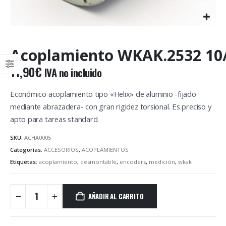
Acoplamiento WKAK.2532 10
11,90
€
IVA no incluido
Económico acoplamiento tipo «Helix» de aluminio -fijado
mediante abrazadera- con gran rigidez torsional. Es preciso y
apto para tareas standard.
SKU:
ACHA0005
Categorías:
ACCESORIOS
,
ACOPLAMIENTOS
Etiquetas:
acoplamiento
,
desmontable
,
encoders
,
medición
,
wkak
AÑADIR AL CARRITO