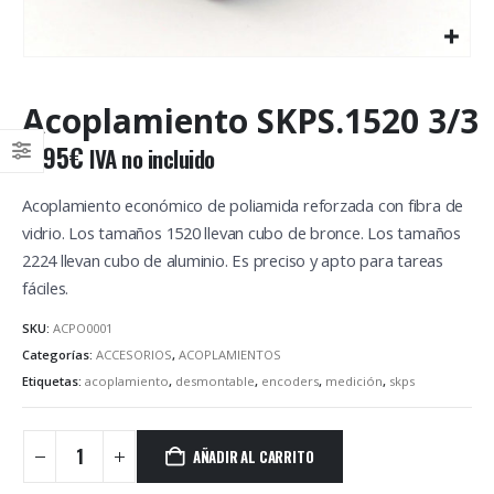
Acoplamiento SKPS.1520 3/3
9,95
€
IVA no incluido
Acoplamiento económico de poliamida reforzada con fibra de
vidrio. Los tamaños 1520 llevan cubo de bronce. Los tamaños
2224 llevan cubo de aluminio. Es preciso y apto para tareas
fáciles.
SKU:
ACPO0001
Categorías:
ACCESORIOS
,
ACOPLAMIENTOS
Etiquetas:
acoplamiento
,
desmontable
,
encoders
,
medición
,
skps
AÑADIR AL CARRITO