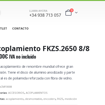
0
LLAMA AHORA
+34 938 713 057
TLET
CONTACTO
oplamiento FKZS.2650 8/8
00
€
IVA no incluido
 acoplamiento de renombre mundial ofrece gran
sión. Tiene el disco de aluminio anodizado y parte
al es de poliamida reforzada con fibra de vidrio.
ACMF0008
orías:
ACCESORIOS
,
ACOPLAMIENTOS
etas:
acoplamiento
,
desmontable
,
encoders
,
FKZS
,
medición