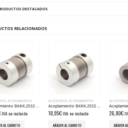
PRODUCTOS DESTACADOS
UCTOS RELACIONADOS
RIOS
,
ACOPLAMIENTOS
ACCESORIOS
,
ACOPLAMIENTOS
ACCESORIOS
Acoplamiento BKKK.2532 6/8
Acoplamiento BKXS.2029 8/8
€
26,80
€
28,00
€
IVA no incluido
IVA no incluido
IV
R AL CARRITO
AÑADIR AL CARRITO
AÑADIR A