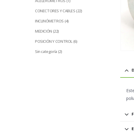
ACELERÓMETROS
1
producto
22
CONECTORES Y CABLES
22
productos
4
INCLINÓMETROS
4
productos
22
MEDICIÓN
22
productos
6
POSICIÓN Y CONTROL
6
productos
2
Sin categoría
2
productos
D
Est
poli
F
E