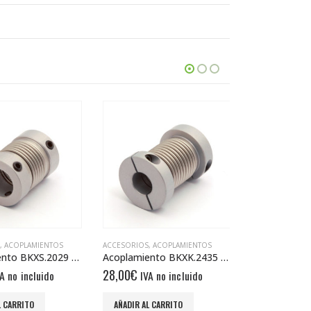
,
ACOPLAMIENTOS
ACCESORIOS
,
ACOPLAMIENTOS
ACCESORIOS
,
AC
Acoplamiento BKXK.2435 10/10
Acoplamiento BKXK.2135 10/10
29,50
€
26,80
€
A no incluido
IVA no incluido
IVA n
L CARRITO
AÑADIR AL CARRITO
AÑADIR AL CA