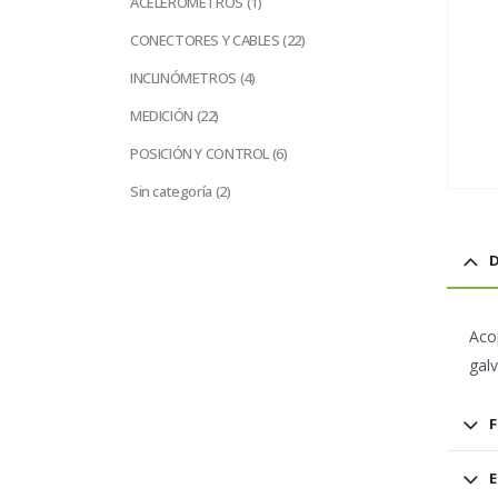
ACELERÓMETROS
1
producto
22
CONECTORES Y CABLES
22
productos
4
INCLINÓMETROS
4
productos
22
MEDICIÓN
22
productos
6
POSICIÓN Y CONTROL
6
productos
2
Sin categoría
2
productos
D
Aco
galv
F
E