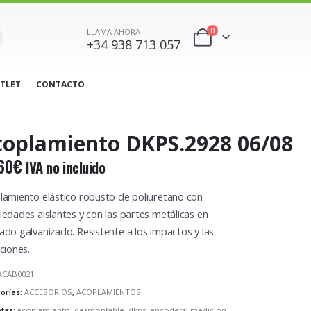
0
LLAMA AHORA
+34 938 713 057
TLET
CONTACTO
coplamiento DKPS.2928 06/08
60
€
IVA no incluido
lamiento elástico robusto de poliuretano con
iedades aislantes y con las partes metálicas en
ado galvanizado. Resistente a los impactos y las
ciones.
ACAB0021
orías:
ACCESORIOS
,
ACOPLAMIENTOS
etas:
acoplamiento
,
desmontable
,
dkps
,
encoders
,
medición