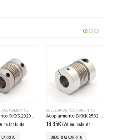
,
ACOPLAMIENTOS
ACCESORIOS
,
ACOPLAMIENTOS
ACCESORIOS
,
AC
Acoplamiento BKXS.2029 8/8
Acoplamiento BKKK.2532 6/6
18,95
€
18,95
€
A no incluido
IVA no incluido
IVA n
L CARRITO
AÑADIR AL CARRITO
AÑADIR AL CA