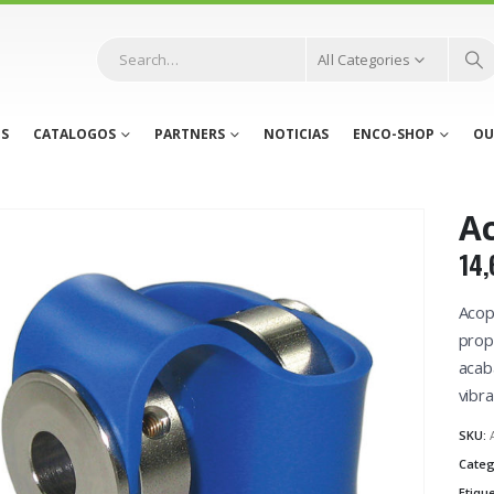
All Categories
S
CATALOGOS
PARTNERS
NOTICIAS
ENCO-SHOP
OU
A
14,
Acop
prop
acab
vibra
SKU:
Categ
Etiqu