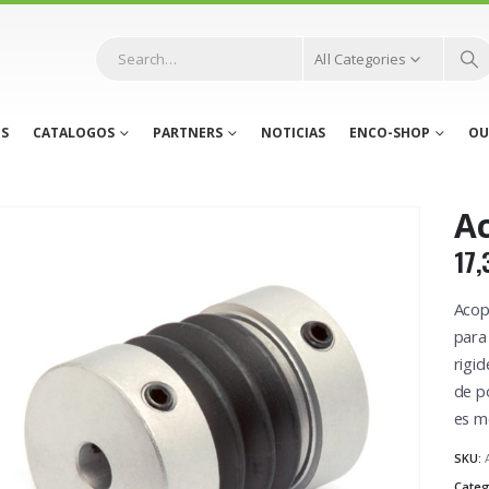
All Categories
S
CATALOGOS
PARTNERS
NOTICIAS
ENCO-SHOP
OU
A
17,
Acop
para
rigid
de po
es m
SKU:
Categ