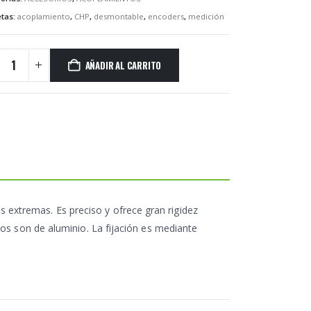
etas:
acoplamiento
,
CHP
,
desmontable
,
encoders
,
medición
AÑADIR AL CARRITO
 extremas. Es preciso y ofrece gran rigidez
emos son de aluminio. La fijación es mediante