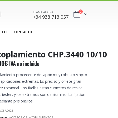
0
LLAMA AHORA
+34 938 713 057
TLET
CONTACTO
coplamiento CHP.3440 10/10
30
€
IVA no incluido
lamiento procedente de Japón muy robusto y apto
 aplicaciones extremas. Es preciso y ofrece gran
ez torsional. Los fuelles están cubiertos de resina
liéster, y los extremos son de aluminio. La fijación
ediante prisioneros.
ACBA0028
orías:
ACCESORIOS
,
ACOPLAMIENTOS