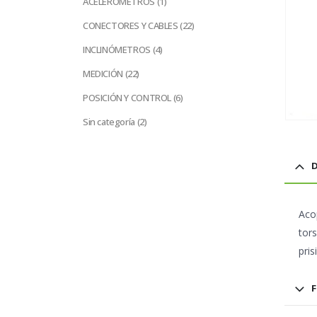
ACELERÓMETROS
1
producto
22
CONECTORES Y CABLES
22
productos
4
INCLINÓMETROS
4
productos
22
MEDICIÓN
22
productos
6
POSICIÓN Y CONTROL
6
productos
2
Sin categoría
2
productos
D
Aco
tors
pris
F