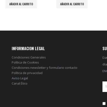
R AL CARRITO
AÑADIR AL CARRITO
AÑADIR A
INFORMACION LEGAL
SU
Condiciones Generales
Dat
Política de Cookies
dí
Condiciones newsletter y formulario contacto
EN
Política de privacidad
Aviso Legal
Canal Ético