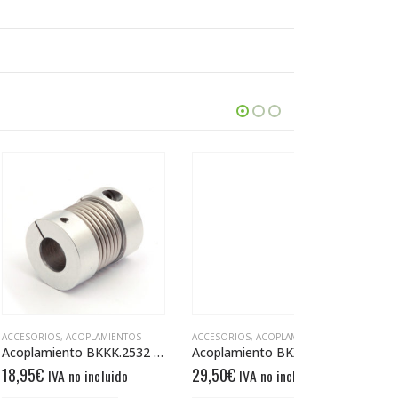
,
ACOPLAMIENTOS
ACCESORIOS
,
ACOPLAMIENTOS
ACCESORIOS
,
AC
Acoplamiento BKKK.2532 10/12
Acoplamiento BKXK.2135 8/8
29,50
€
26,80
€
A no incluido
IVA no incluido
IVA n