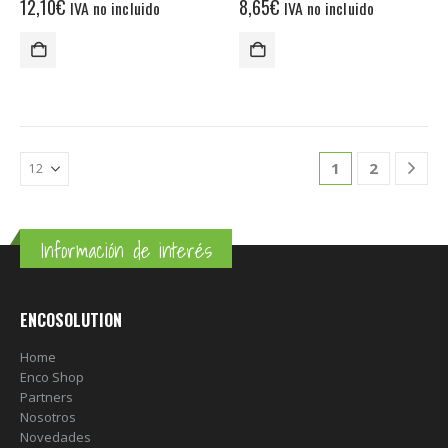
12,10
€
8,65
€
IVA no incluido
IVA no incluido
1
2
Información de interés
ENCOSOLUTION
Home
Enco Shop
Partners
Nosotros
Novedades