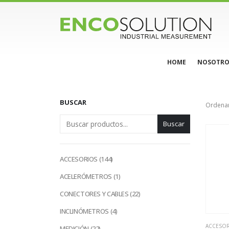
HOME
NOSOTRO
BUSCAR
Ordenar
Buscar
144
ACCESORIOS
144
productos
1
ACELERÓMETROS
1
producto
22
CONECTORES Y CABLES
22
productos
4
INCLINÓMETROS
4
productos
ACCESO
22
MEDICIÓN
22