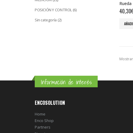
productos
6
POSICIÓN Y CONTROL
6
40,30
productos
2
Sin categoría
2
AÑADI
productos
Mostrar
Información de interés
ENCOSOLUTION
Home
Enco Shop
Partners