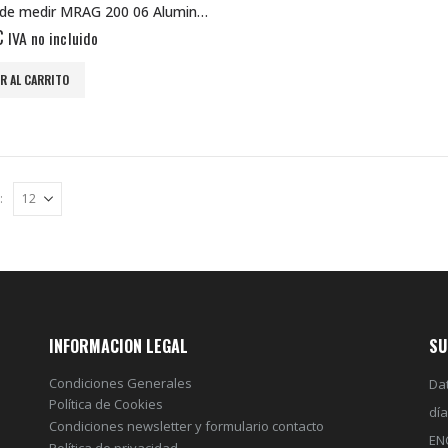
Rueda de medir MRAG 200 06 Aluminio Banda PU
€
IVA no incluido
R AL CARRITO
:
INFORMACION LEGAL
SU
Condiciones Generales
Dat
Política de Cookies
dí
Condiciones newsletter y formulario contacto
EN
Política de privacidad