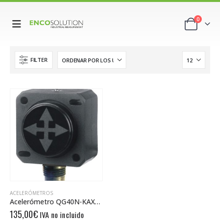
0
FILTER
ACELERÓMETROS
Acelerómetro QG40N-KAXYh-16,0-AI-CM-UL
135,00
€
IVA no incluido